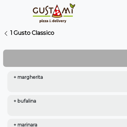
1 Gusto Classico
+ margherita
+ bufalina
+ marinara